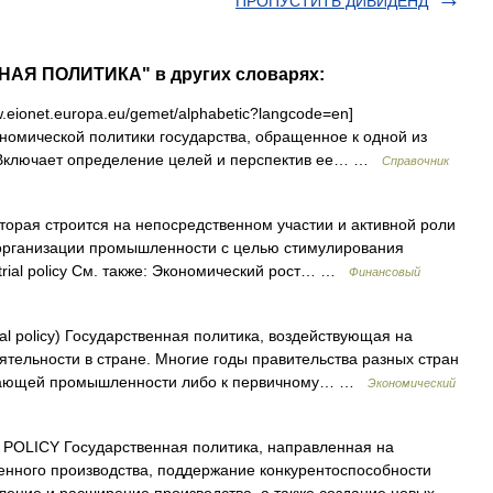
ПРОПУСТИТЬ ДИВИДЕНД
АЯ ПОЛИТИКА" в других словарях:
.eionet.europa.eu/gemet/alphabetic?langcode=en]
омической политики государства, обращенное к одной из
Включает определение целей и перспектив ее… …
Справочник
торая строится на непосредственном участии и активной роли
 организации промышленности с целью стимулирования
strial policy См. также: Экономический рост… …
Финансовый
ial policy) Государственная политика, воздействующая на
тельности в стране. Многие годы правительства разных стран
ывающей промышленности либо к первичному… …
Экономический
POLICY Государственная политика, направленная на
нного производства, поддержание конкурентоспособности