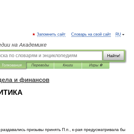
Запомнить сайт
Словарь на свой сайт
RU
едии на Академике
Найти!
Толкования
Переводы
Книги
Игры ⚽
дела и финансов
ИТИКА
раздавались
призывы
принять
П
.
п
.,
к
-
рая
предусматривала
бы