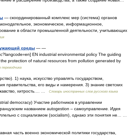
ление и расширение производства, а также создание новых…
вы
— скоординированный комплекс мер (система) органов
законодательное, экономическое, информационное,
рование в области промышленной деятельности, учитывающих
гия
ружающей среды
— —
ic?langcode=en] EN industrial environmental policy The guiding
 the protection of natural resources from pollution generated by
о переводчика
арство). 1) наука, искусство управлять государством,
ия правительства, его виды и намерения. 3) знание светских
укавство, хитрость.… …
Словарь иностранных слов русского языка
trial democracy) Участие работников в управлении
французским названием autogestion – самоуправление. Идея
ельно с социализмом (socialism), однако эти понятия не… …
авная часть военно экономической политики государства,