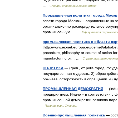
отдельных отраслей и предприятий, обнов
…
Словарь-справочник по экономике
Промышленная политика города Моск
власти города Москвы, направленных на 
организационно распорядительное регули
промышленную… …
Официальная терминоло
промышленная политика в области ок
[http://www.eionet.europa.eu/gemet/alphabet
procedure, philosophy or course of action for
manufacturing or… …
Справочник техническог
ПОЛИТИКА
— (греч., от polis город, госуд
государственная мудрость. 2) образ действ
обычаев, осторожность в обращении. 4) л
ПРОМЫШЛЕННАЯ ДЕМОКРАТИЯ
— (indus
предприятием. Иначе – в соответствии с 
промышленной демократии возникла паралл
Политология. Словарь.
Военно-промышленная политика
— сост