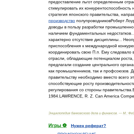
предоставление
льгот
определенным
отра
стимулировать
их
конкурентоспособность
стратегия
японского
правительства
,
напра
производство
полупроводниковРоберт
Лоу
доводы
в
пользу
разработки
промышленно
наличием
фундаментальных
недостатков
.
характерно
отсутствие
дисциплины
...
Неоп
приспособления
к
международной
конкуре
координировать
свою
П
.
п
.
Ему
следовало
отрасли
,
обладающие
потенциалом
роста
предлагали
создание
центрального
органа
как
промышленников
,
так
и
профсоюзов
.
Д
правительству
необходимо
вместо
всего
э
способствующие
росту
производительност
регулирования
со
стороны
правительства
.
1984
.
LAWRENCE
,
R
.
Z
.
Can
America
Compe
Энциклопедия
банковского
дела
и
финансов
. —
М
.
:
Фе
Игры ⚽
Нужен реферат?