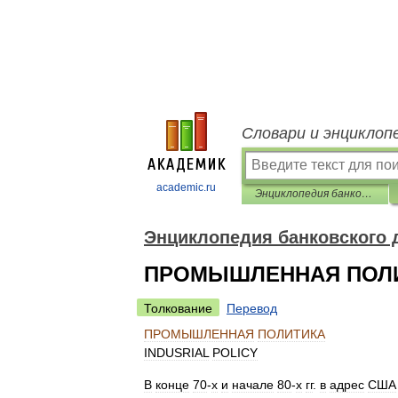
Словари и энциклоп
academic.ru
Энциклопедия банковского дела и финансов
Энциклопедия банковского 
ПРОМЫШЛЕННАЯ ПОЛ
Толкование
Перевод
ПРОМЫШЛЕННАЯ
ПОЛИТИКА
INDUSRIAL
POLICY
В
конце
70
-
х
и
начале
80
-
х
гг
.
в
адрес
США