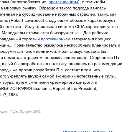
слям
(
налогообложение
,
протекционизм
),
с
тем
чтобы
на
мировых
рынках
.
Образцом
такого
подхода
явилась
вленная
на
субсидирование
избранных
отраслей
,
таких
,
как
ренс
(
Robert
Lawrence
)
следующим
образом
характеризует
й
политики:
`
Индустриальная
система
США
характеризуется
..
Менеджеры
отличаются
близорукостью
...
Для
рабочих
равданный
торговый
протекционизм
затормозил
процесс
нции
...
Правительство
оказалось
неспособным
планировать
и
вооружиться
такой
политикой
,
к
-
рая
стимулировала
бы
,
и
помогала
отраслям
,
переживающим
спад
`.
Сторонники
П
.
п
.
,
к
-
рый
бы
разрабатывал
политику
,
опираясь
на
рекомендации
оводы
же
против
разработки
П
.
п
.
состоят
в
том
,
что
того
укреплять
внутри
самой
экономики
естественные
силы
,
и
труда
,
путем
смягчения
чрезмерного
контроля
и
БИБЛИОГРАФИЯ:Economic
Report
of
the
President
,
te
?,
1984
.
доров
.
Ч
.
Дж
.
Вулфел
.
2000
.