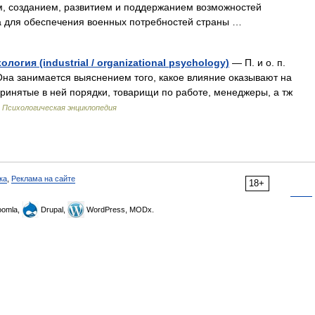
м, созданием, развитием и поддержанием возможностей
а для обеспечения военных потребностей страны …
гия (industrial / organizational psychology)
— П. и о. п.
Она занимается выяснением того, какое влияние оказывают на
ринятые в ней порядки, товарищи по работе, менеджеры, а тж
…
Психологическая энциклопедия
ка
,
Реклама на сайте
18+
omla,
Drupal,
WordPress, MODx.