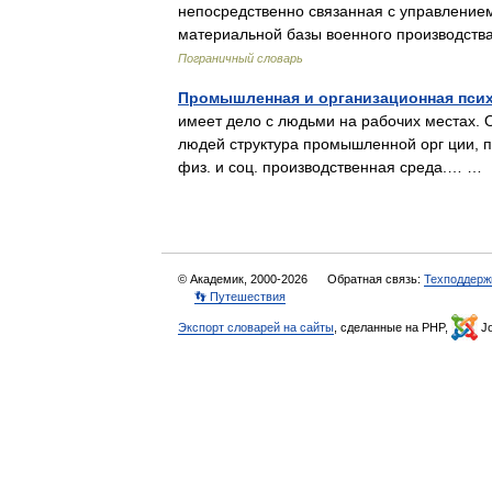
непосредственно связанная с управление
материальной базы военного производств
Пограничный словарь
Промышленная и организационная психоло
имеет дело с людьми на рабочих местах. 
людей структура промышленной орг ции, п
физ. и соц. производственная среда.… 
© Академик, 2000-2026
Обратная связь:
Техподдерж
👣 Путешествия
Экспорт словарей на сайты
, сделанные на PHP,
Jo